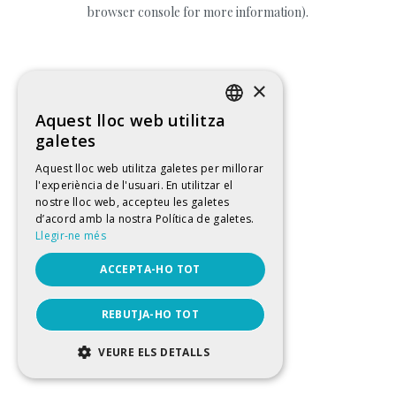
browser console for more information).
×
Aquest lloc web utilitza
CATALAN
galetes
SPANISH
Aquest lloc web utilitza galetes per millorar
l'experiència de l'usuari. En utilitzar el
ENGLISH
nostre lloc web, accepteu les galetes
FRENCH
d’acord amb la nostra Política de galetes.
Llegir-ne més
ACCEPTA-HO TOT
REBUTJA-HO TOT
VEURE ELS DETALLS
ESTRICTAMENT NECESSÀRIES