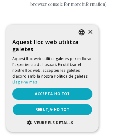
browser console for more information).
×
Aquest lloc web utilitza
CATALAN
galetes
SPANISH
Aquest lloc web utilitza galetes per millorar
l'experiència de l'usuari. En utilitzar el
ENGLISH
nostre lloc web, accepteu les galetes
FRENCH
d’acord amb la nostra Política de galetes.
Llegir-ne més
ACCEPTA-HO TOT
REBUTJA-HO TOT
VEURE ELS DETALLS
ESTRICTAMENT NECESSÀRIES