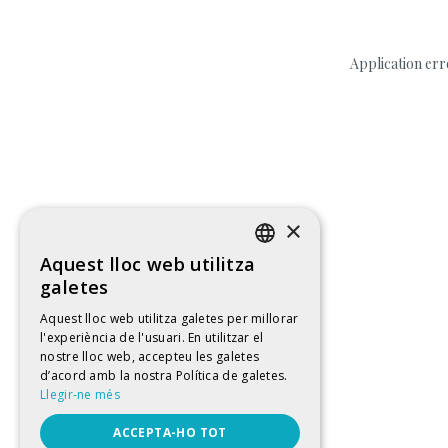
Application err
×
Aquest lloc web utilitza
CATALAN
galetes
SPANISH
Aquest lloc web utilitza galetes per millorar
l'experiència de l'usuari. En utilitzar el
ENGLISH
nostre lloc web, accepteu les galetes
FRENCH
d’acord amb la nostra Política de galetes.
Llegir-ne més
ACCEPTA-HO TOT