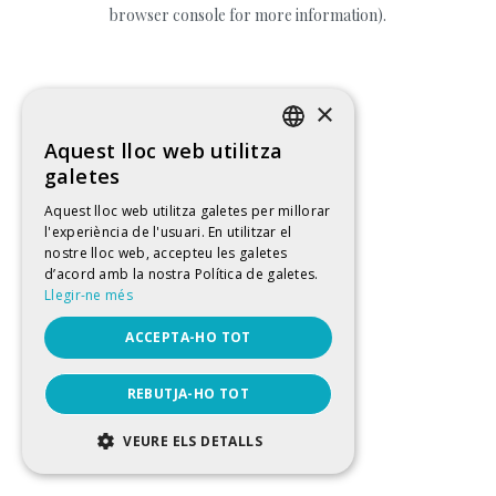
browser console for more information).
×
Aquest lloc web utilitza
CATALAN
galetes
SPANISH
Aquest lloc web utilitza galetes per millorar
l'experiència de l'usuari. En utilitzar el
ENGLISH
nostre lloc web, accepteu les galetes
FRENCH
d’acord amb la nostra Política de galetes.
Llegir-ne més
ACCEPTA-HO TOT
REBUTJA-HO TOT
VEURE ELS DETALLS
ESTRICTAMENT NECESSÀRIES