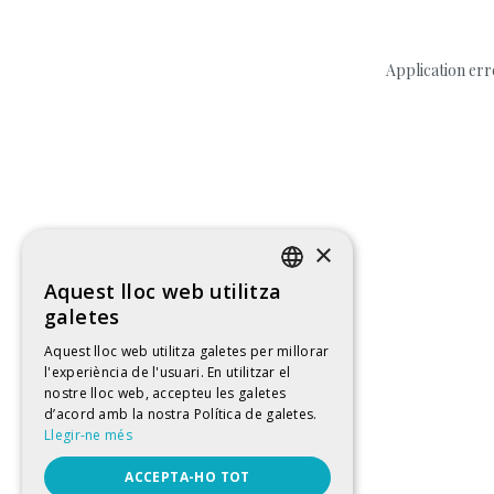
Application err
×
Aquest lloc web utilitza
CATALAN
galetes
SPANISH
Aquest lloc web utilitza galetes per millorar
l'experiència de l'usuari. En utilitzar el
ENGLISH
nostre lloc web, accepteu les galetes
FRENCH
d’acord amb la nostra Política de galetes.
Llegir-ne més
ACCEPTA-HO TOT