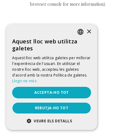
browser console for more information).
×
Aquest lloc web utilitza
CATALAN
galetes
SPANISH
Aquest lloc web utilitza galetes per millorar
l'experiència de l'usuari. En utilitzar el
ENGLISH
nostre lloc web, accepteu les galetes
FRENCH
d’acord amb la nostra Política de galetes.
Llegir-ne més
ACCEPTA-HO TOT
REBUTJA-HO TOT
VEURE ELS DETALLS
ESTRICTAMENT NECESSÀRIES