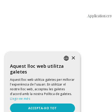
Application err
×
Aquest lloc web utilitza
CATALAN
galetes
SPANISH
Aquest lloc web utilitza galetes per millorar
l'experiència de l'usuari. En utilitzar el
ENGLISH
nostre lloc web, accepteu les galetes
FRENCH
d’acord amb la nostra Política de galetes.
Llegir-ne més
ACCEPTA-HO TOT