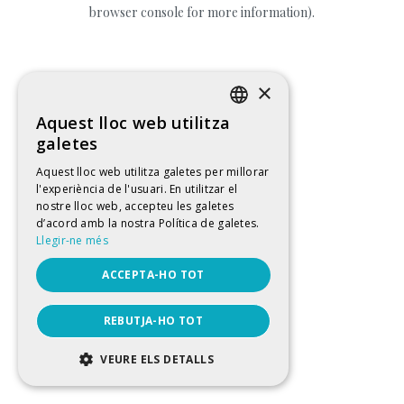
browser console for more information).
×
Aquest lloc web utilitza
CATALAN
galetes
SPANISH
Aquest lloc web utilitza galetes per millorar
l'experiència de l'usuari. En utilitzar el
ENGLISH
nostre lloc web, accepteu les galetes
FRENCH
d’acord amb la nostra Política de galetes.
Llegir-ne més
ACCEPTA-HO TOT
REBUTJA-HO TOT
VEURE ELS DETALLS
ESTRICTAMENT NECESSÀRIES