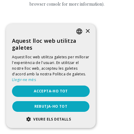
browser console for more information).
×
Aquest lloc web utilitza
CATALAN
galetes
SPANISH
Aquest lloc web utilitza galetes per millorar
l'experiència de l'usuari. En utilitzar el
ENGLISH
nostre lloc web, accepteu les galetes
FRENCH
d’acord amb la nostra Política de galetes.
Llegir-ne més
ACCEPTA-HO TOT
REBUTJA-HO TOT
VEURE ELS DETALLS
ESTRICTAMENT NECESSÀRIES