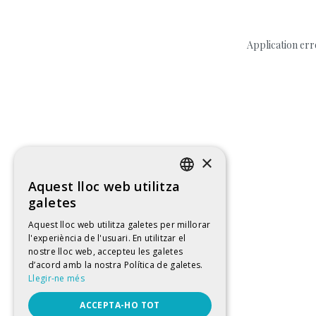
Application err
×
Aquest lloc web utilitza
CATALAN
galetes
SPANISH
Aquest lloc web utilitza galetes per millorar
l'experiència de l'usuari. En utilitzar el
ENGLISH
nostre lloc web, accepteu les galetes
FRENCH
d’acord amb la nostra Política de galetes.
Llegir-ne més
ACCEPTA-HO TOT