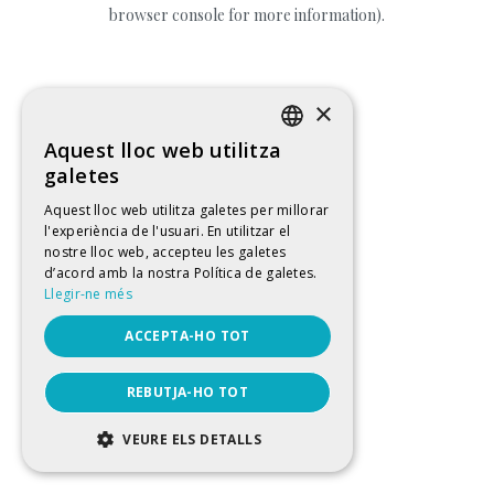
browser console for more information).
×
Aquest lloc web utilitza
CATALAN
galetes
SPANISH
Aquest lloc web utilitza galetes per millorar
l'experiència de l'usuari. En utilitzar el
ENGLISH
nostre lloc web, accepteu les galetes
FRENCH
d’acord amb la nostra Política de galetes.
Llegir-ne més
ACCEPTA-HO TOT
REBUTJA-HO TOT
VEURE ELS DETALLS
ESTRICTAMENT NECESSÀRIES