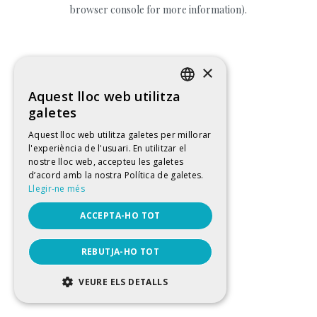
browser console for more information).
×
Aquest lloc web utilitza
CATALAN
galetes
SPANISH
Aquest lloc web utilitza galetes per millorar
l'experiència de l'usuari. En utilitzar el
ENGLISH
nostre lloc web, accepteu les galetes
FRENCH
d’acord amb la nostra Política de galetes.
Llegir-ne més
ACCEPTA-HO TOT
REBUTJA-HO TOT
VEURE ELS DETALLS
ESTRICTAMENT NECESSÀRIES