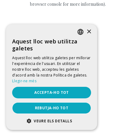
browser console for more information).
×
Aquest lloc web utilitza
CATALAN
galetes
SPANISH
Aquest lloc web utilitza galetes per millorar
l'experiència de l'usuari. En utilitzar el
ENGLISH
nostre lloc web, accepteu les galetes
FRENCH
d’acord amb la nostra Política de galetes.
Llegir-ne més
ACCEPTA-HO TOT
REBUTJA-HO TOT
VEURE ELS DETALLS
ESTRICTAMENT NECESSÀRIES