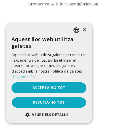
browser console for more information).
×
Aquest lloc web utilitza
CATALAN
galetes
SPANISH
Aquest lloc web utilitza galetes per millorar
l'experiència de l'usuari. En utilitzar el
ENGLISH
nostre lloc web, accepteu les galetes
FRENCH
d’acord amb la nostra Política de galetes.
Llegir-ne més
ACCEPTA-HO TOT
REBUTJA-HO TOT
VEURE ELS DETALLS
ESTRICTAMENT NECESSÀRIES