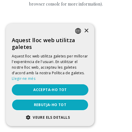
browser console for more information).
×
Aquest lloc web utilitza
CATALAN
galetes
SPANISH
Aquest lloc web utilitza galetes per millorar
l'experiència de l'usuari. En utilitzar el
ENGLISH
nostre lloc web, accepteu les galetes
FRENCH
d’acord amb la nostra Política de galetes.
Llegir-ne més
ACCEPTA-HO TOT
REBUTJA-HO TOT
VEURE ELS DETALLS
ESTRICTAMENT NECESSÀRIES