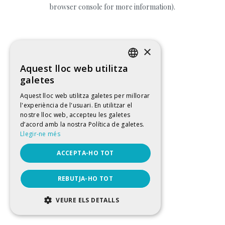
browser console for more information).
×
Aquest lloc web utilitza
CATALAN
galetes
SPANISH
Aquest lloc web utilitza galetes per millorar
l'experiència de l'usuari. En utilitzar el
ENGLISH
nostre lloc web, accepteu les galetes
FRENCH
d’acord amb la nostra Política de galetes.
Llegir-ne més
ACCEPTA-HO TOT
REBUTJA-HO TOT
VEURE ELS DETALLS
ESTRICTAMENT NECESSÀRIES